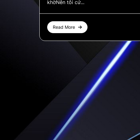
khờNên tôi cứ...
Read More