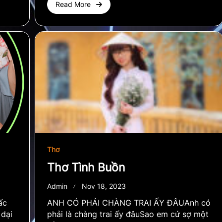
Read More
Thơ
Thơ Tình Buồn
Admin
Nov 18, 2023
ấc
ANH CÓ PHẢI CHÀNG TRAI ẤY ĐÂUAnh có
 dại
phải là chàng trai ấy đâuSao em cứ sợ một