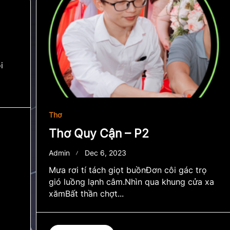
i
Thơ
Thơ Quy Cận – P2
Admin
Dec 6, 2023
Mưa rơi tí tách giọt buồnĐơn côi gác trọ
gió luồng lạnh câm.Nhìn qua khung cửa xa
xămBất thần chợt...